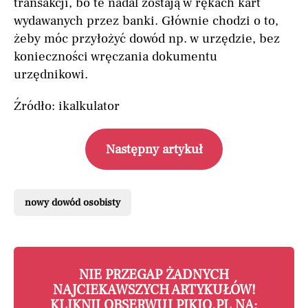
transakcji, bo te nadal zostają w rękach kart
wydawanych przez banki. Głównie chodzi o to,
żeby móc przyłożyć dowód np. w urzędzie, bez
konieczności wręczania dokumentu
urzędnikowi.
Źródło: ikalkulator
Następny artykuł
nowy dowód osobisty
NIE PRZEGAP ŻADNYCH
NAJCIEKAWSZYCH ARTYKUŁÓW!
KLIKNIJ OBSERWUJ PIKIO.PL NA: