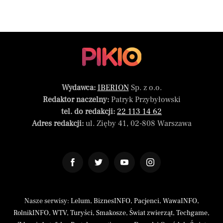
Wydawca:
IBERION
Sp. z o.o.
Redaktor naczelny:
Patryk Przybyłowski
tel. do redakcji:
22 113 14 62
Adres redakcji:
ul. Zięby 41, 02-808 Warszawa
Nasze serwisy:
Lelum
,
BiznesINFO
,
Pacjenci
,
WawaINFO
,
RolnikINFO
,
WTV
,
Turyści
,
Smakosze
,
Świat zwierząt
,
Techgame
,