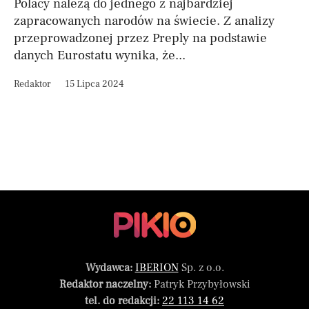
Polacy należą do jednego z najbardziej
zapracowanych narodów na świecie. Z analizy
przeprowadzonej przez Preply na podstawie
danych Eurostatu wynika, że...
Redaktor
15 Lipca 2024
Wydawca:
IBERION
Sp. z o.o.
Redaktor naczelny:
Patryk Przybyłowski
tel. do redakcji:
22 113 14 62