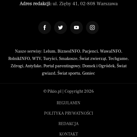
Adres redakcji:
ul. Zięby 41, 02-808 Warszawa
Nasze serwisy:
Lelum
,
BiznesINFO
,
Pacjenci
,
WawaINFO
,
RolnikINFO
,
WTV
,
Turyści
,
Smakosze
,
Świat zwierząt
,
Techgame
,
Zdrogi
,
Antyfake
,
Portal parentingowy
,
Domek i Ogródek
,
Świat
gwiazd
,
Świat sportu
,
Goniec
© Pikio.pl | Copyright 2026
REGULAMIN
POLITYKA PRYWATNOŚCI
REDAKCJA
KONTAKT