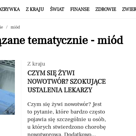
OZRYWKA
Z KRAJU
ŚWIAT
FINANSE
ZDROWIE
ZWIE
ie
miód
ązane tematycznie - miód
Z kraju
CZYM SIĘ ŻYWI
NOWOTWÓR? SZOKUJĄCE
USTALENIA LEKARZY
Czym się żywi nowotwór? Jest
to pytanie, które bardzo często
pojawia się szczególnie u osób,
u których stwierdzono chorobę
nowotworową. Dodatkowo...