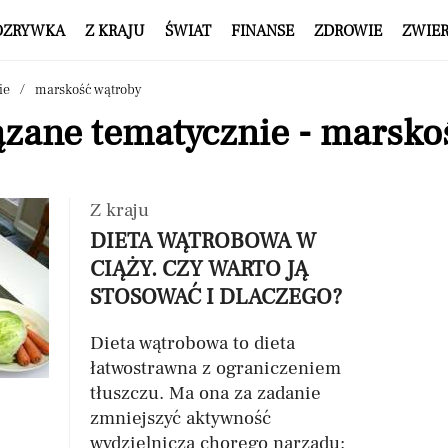
OZRYWKA
Z KRAJU
ŚWIAT
FINANSE
ZDROWIE
ZWIE
ie
marskość wątroby
ązane tematycznie - marsko
Z kraju
DIETA WĄTROBOWA W
CIĄŻY. CZY WARTO JĄ
STOSOWAĆ I DLACZEGO?
Dieta wątrobowa to dieta
łatwostrawna z ograniczeniem
tłuszczu. Ma ona za zadanie
zmniejszyć aktywność
wydzielniczą chorego narządu: