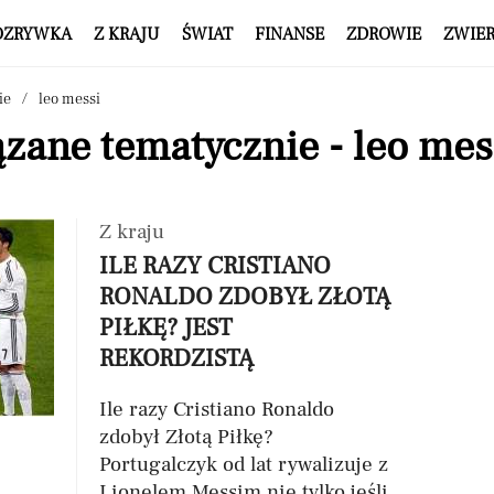
OZRYWKA
Z KRAJU
ŚWIAT
FINANSE
ZDROWIE
ZWIE
ie
leo messi
zane tematycznie - leo mes
Z kraju
ILE RAZY CRISTIANO
RONALDO ZDOBYŁ ZŁOTĄ
PIŁKĘ? JEST
REKORDZISTĄ
Ile razy Cristiano Ronaldo
zdobył Złotą Piłkę?
Portugalczyk od lat rywalizuje z
Lionelem Messim nie tylko jeśli