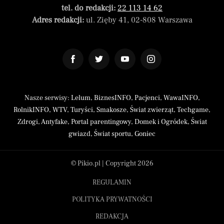
tel. do redakcji:
22 113 14 62
Adres redakcji:
ul. Zięby 41, 02-808 Warszawa
Nasze serwisy:
Lelum
,
BiznesINFO
,
Pacjenci
,
WawaINFO
,
RolnikINFO
,
WTV
,
Turyści
,
Smakosze
,
Świat zwierząt
,
Techgame
,
Zdrogi
,
Antyfake
,
Portal parentingowy
,
Domek i Ogródek
,
Świat
gwiazd
,
Świat sportu
,
Goniec
© Pikio.pl | Copyright 2026
REGULAMIN
POLITYKA PRYWATNOŚCI
REDAKCJA