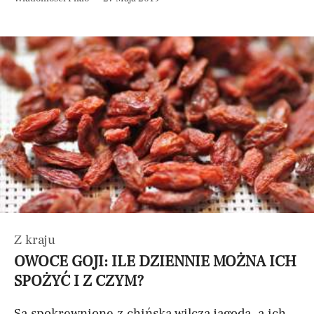
Z kraju
OWOCE GOJI: ILE DZIENNIE MOŻNA ICH
SPOŻYĆ I Z CZYM?
Są spokrewnione z chińską wilczą jagodą, a ich