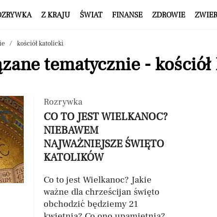
OZRYWKA
Z KRAJU
ŚWIAT
FINANSE
ZDROWIE
ZWIE
ie
kościół katolicki
zane tematycznie - kościół 
Rozrywka
CO TO JEST WIELKANOC?
NIEBAWEM
NAJWAŻNIEJSZE ŚWIĘTO
KATOLIKÓW
Co to jest Wielkanoc? Jakie
ważne dla chrześcijan święto
obchodzić będziemy 21
kwietnia? Co ono upamiętnia?