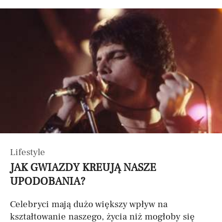
Lifestyle
JAK GWIAZDY KREUJĄ NASZE
UPODOBANIA?
Celebryci mają dużo większy wpływ na
kształtowanie naszego, życia niż mogłoby się