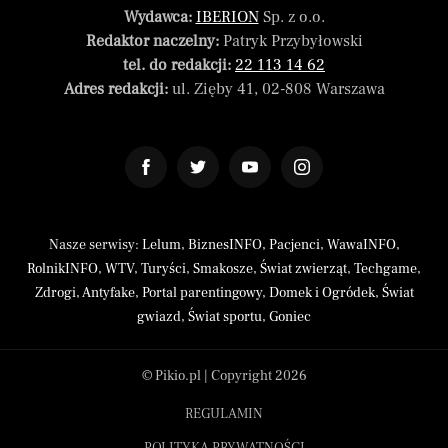
Wydawca:
IBERION
Sp. z o.o.
Redaktor naczelny:
Patryk Przybyłowski
tel. do redakcji:
22 113 14 62
Adres redakcji:
ul. Zięby 41, 02-808 Warszawa
Nasze serwisy:
Lelum
,
BiznesINFO
,
Pacjenci
,
WawaINFO
,
RolnikINFO
,
WTV
,
Turyści
,
Smakosze
,
Świat zwierząt
,
Techgame
,
Zdrogi
,
Antyfake
,
Portal parentingowy
,
Domek i Ogródek
,
Świat
gwiazd
,
Świat sportu
,
Goniec
© Pikio.pl | Copyright 2026
REGULAMIN