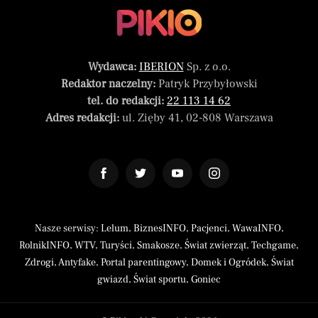
Wydawca:
IBERION
Sp. z o.o.
Redaktor naczelny:
Patryk Przybyłowski
tel. do redakcji:
22 113 14 62
Adres redakcji:
ul. Zięby 41, 02-808 Warszawa
Nasze serwisy:
Lelum
,
BiznesINFO
,
Pacjenci
,
WawaINFO
,
RolnikINFO
,
WTV
,
Turyści
,
Smakosze
,
Świat zwierząt
,
Techgame
,
Zdrogi
,
Antyfake
,
Portal parentingowy
,
Domek i Ogródek
,
Świat
gwiazd
,
Świat sportu
,
Goniec