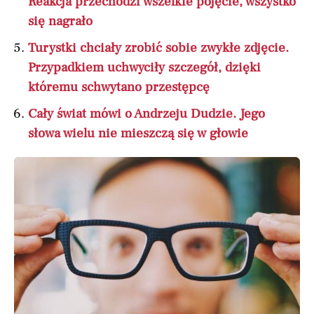
Reakcja przechodzi wszelkie pojęcie, wszystko
się nagrało
Turystki chciały zrobić sobie zwykłe zdjęcie.
Przypadkiem uchwyciły szczegół, dzięki
któremu schwytano przestępcę
Cały świat mówi o Andrzeju Dudzie. Jego
słowa wielu nie mieszczą się w głowie