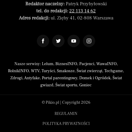
Redaktor naczelny:
Patryk Przybyłowski
tel. do redakcji:
22 113 14 62
Adres redakcji:
ul. Zięby 41, 02-808 Warszawa
Nasze serwisy:
Lelum
,
BiznesINFO
,
Pacjenci
,
WawaINFO
,
RolnikINFO
,
WTV
,
Turyści
,
Smakosze
,
Świat zwierząt
,
Techgame
,
Zdrogi
,
Antyfake
,
Portal parentingowy
,
Domek i Ogródek
,
Świat
gwiazd
,
Świat sportu
,
Goniec
© Pikio.pl | Copyright 2026
REGULAMIN
POLITYKA PRYWATNOŚCI