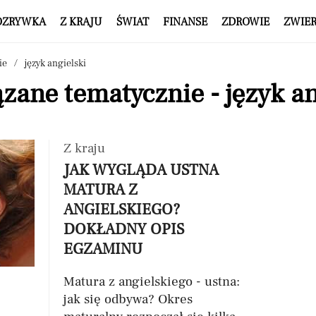
OZRYWKA
Z KRAJU
ŚWIAT
FINANSE
ZDROWIE
ZWIE
ie
język angielski
zane tematycznie - język an
Z kraju
JAK WYGLĄDA USTNA
MATURA Z
ANGIELSKIEGO?
DOKŁADNY OPIS
EGZAMINU
Matura z angielskiego - ustna:
jak się odbywa? Okres