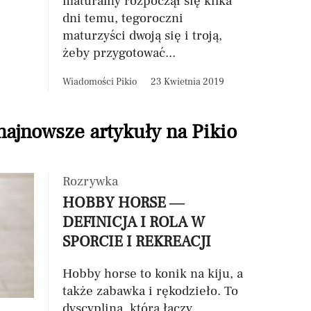
maturalny rozpoczął się kilka
dni temu, tegoroczni
maturzyści dwoją się i troją,
żeby przygotować...
Wiadomości Pikio
23 Kwietnia 2019
 najnowsze artykuły na Pikio
Rozrywka
HOBBY HORSE —
DEFINICJA I ROLA W
SPORCIE I REKREACJI
Hobby horse to konik na kiju, a
także zabawka i rękodzieło. To
dyscyplina, która łączy