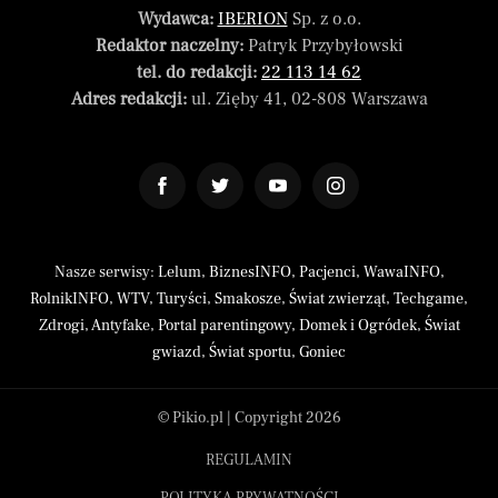
Wydawca:
IBERION
Sp. z o.o.
Redaktor naczelny:
Patryk Przybyłowski
tel. do redakcji:
22 113 14 62
Adres redakcji:
ul. Zięby 41, 02-808 Warszawa
Nasze serwisy:
Lelum
,
BiznesINFO
,
Pacjenci
,
WawaINFO
,
RolnikINFO
,
WTV
,
Turyści
,
Smakosze
,
Świat zwierząt
,
Techgame
,
Zdrogi
,
Antyfake
,
Portal parentingowy
,
Domek i Ogródek
,
Świat
gwiazd
,
Świat sportu
,
Goniec
© Pikio.pl | Copyright 2026
REGULAMIN