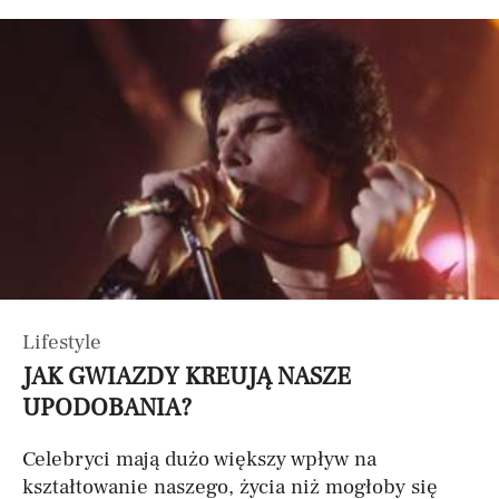
Lifestyle
JAK GWIAZDY KREUJĄ NASZE
UPODOBANIA?
Celebryci mają dużo większy wpływ na
kształtowanie naszego, życia niż mogłoby się