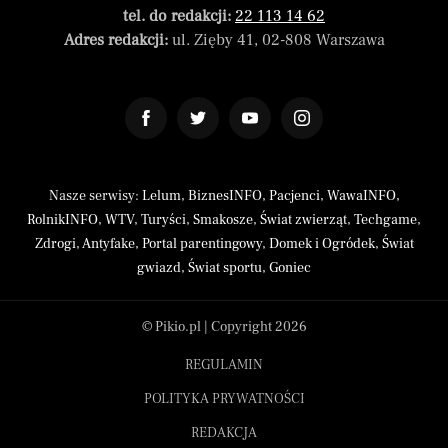
tel. do redakcji:
22 113 14 62
Adres redakcji:
ul. Zięby 41, 02-808 Warszawa
Nasze serwisy:
Lelum
,
BiznesINFO
,
Pacjenci
,
WawaINFO
,
RolnikINFO
,
WTV
,
Turyści
,
Smakosze
,
Świat zwierząt
,
Techgame
,
Zdrogi
,
Antyfake
,
Portal parentingowy
,
Domek i Ogródek
,
Świat
gwiazd
,
Świat sportu
,
Goniec
© Pikio.pl | Copyright 2026
REGULAMIN
POLITYKA PRYWATNOŚCI
REDAKCJA