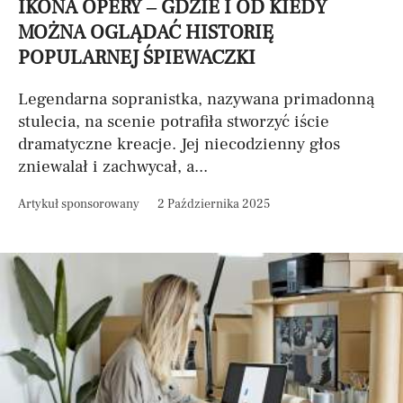
IKONA OPERY – GDZIE I OD KIEDY
MOŻNA OGLĄDAĆ HISTORIĘ
POPULARNEJ ŚPIEWACZKI
Legendarna sopranistka, nazywana primadonną
stulecia, na scenie potrafiła stworzyć iście
dramatyczne kreacje. Jej niecodzienny głos
zniewalał i zachwycał, a...
Artykuł sponsorowany
2 Października 2025