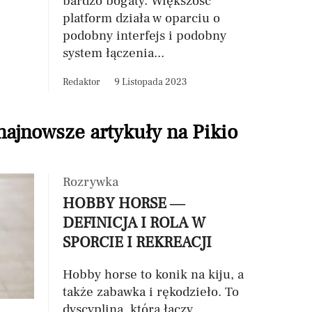
bardzo bogaty. Większość
platform działa w oparciu o
podobny interfejs i podobny
system łączenia...
Redaktor
9 Listopada 2023
 najnowsze artykuły na Pikio
Rozrywka
HOBBY HORSE —
DEFINICJA I ROLA W
SPORCIE I REKREACJI
Hobby horse to konik na kiju, a
także zabawka i rękodzieło. To
dyscyplina, która łączy