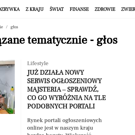
OZRYWKA
Z KRAJU
ŚWIAT
FINANSE
ZDROWIE
ZWIE
ie
głos
zane tematycznie - głos
Lifestyle
JUŻ DZIAŁA NOWY
SERWIS OGŁOSZENIOWY
MAJSTERIA – SPRAWDŹ,
CO GO WYRÓŻNIA NA TLE
PODOBNYCH PORTALI
Rynek portali ogłoszeniowych
online jest w naszym kraju