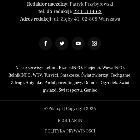
Redaktor naczelny:
Patryk Przybyłowski
tel. do redakcji:
22 113 14 62
Adres redakcji:
ul. Zięby 41, 02-808 Warszawa
Nasze serwisy:
Lelum
,
BiznesINFO
,
Pacjenci
,
WawaINFO
,
RolnikINFO
,
WTV
,
Turyści
,
Smakosze
,
Świat zwierząt
,
Techgame
,
Zdrogi
,
Antyfake
,
Portal parentingowy
,
Domek i Ogródek
,
Świat
gwiazd
,
Świat sportu
,
Goniec
© Pikio.pl | Copyright 2026
REGULAMIN
POLITYKA PRYWATNOŚCI