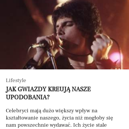
Lifestyle
JAK GWIAZDY KREUJĄ NASZE
UPODOBANIA?
Celebryci mają dużo większy wpływ na
kształtowanie naszego, życia niż mogłoby się
nam powszechnie wydawać. Ich życie stale