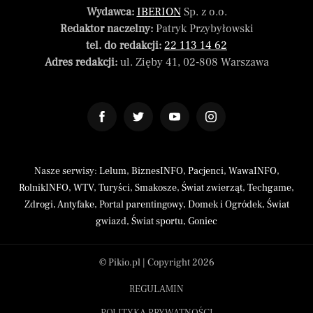
Wydawca:
IBERION
Sp. z o.o.
Redaktor naczelny:
Patryk Przybyłowski
tel. do redakcji:
22 113 14 62
Adres redakcji:
ul. Zięby 41, 02-808 Warszawa
Nasze serwisy:
Lelum
,
BiznesINFO
,
Pacjenci
,
WawaINFO
,
RolnikINFO
,
WTV
,
Turyści
,
Smakosze
,
Świat zwierząt
,
Techgame
,
Zdrogi
,
Antyfake
,
Portal parentingowy
,
Domek i Ogródek
,
Świat
gwiazd
,
Świat sportu
,
Goniec
© Pikio.pl | Copyright 2026
REGULAMIN