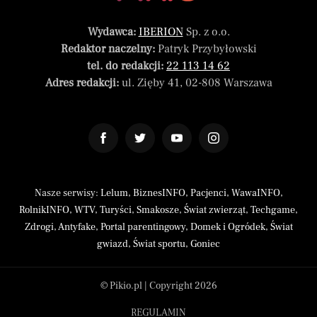
Wydawca:
IBERION
Sp. z o.o.
Redaktor naczelny:
Patryk Przybyłowski
tel. do redakcji:
22 113 14 62
Adres redakcji:
ul. Zięby 41, 02-808 Warszawa
Nasze serwisy:
Lelum
,
BiznesINFO
,
Pacjenci
,
WawaINFO
,
RolnikINFO
,
WTV
,
Turyści
,
Smakosze
,
Świat zwierząt
,
Techgame
,
Zdrogi
,
Antyfake
,
Portal parentingowy
,
Domek i Ogródek
,
Świat
gwiazd
,
Świat sportu
,
Goniec
© Pikio.pl | Copyright 2026
REGULAMIN