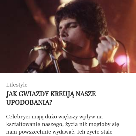
Lifestyle
JAK GWIAZDY KREUJĄ NASZE
UPODOBANIA?
Celebryci mają dużo większy wpływ na
kształtowanie naszego, życia niż mogłoby się
nam powszechnie wydawać. Ich życie stale