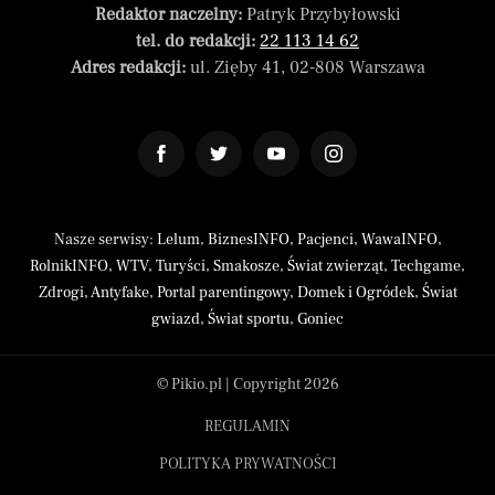
Redaktor naczelny:
Patryk Przybyłowski
tel. do redakcji:
22 113 14 62
Adres redakcji:
ul. Zięby 41, 02-808 Warszawa
Nasze serwisy:
Lelum
,
BiznesINFO
,
Pacjenci
,
WawaINFO
,
RolnikINFO
,
WTV
,
Turyści
,
Smakosze
,
Świat zwierząt
,
Techgame
,
Zdrogi
,
Antyfake
,
Portal parentingowy
,
Domek i Ogródek
,
Świat
gwiazd
,
Świat sportu
,
Goniec
© Pikio.pl | Copyright 2026
REGULAMIN
POLITYKA PRYWATNOŚCI