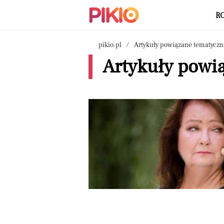
R
pikio.pl
Artykuły powiązane tematyczn
Artykuły powią