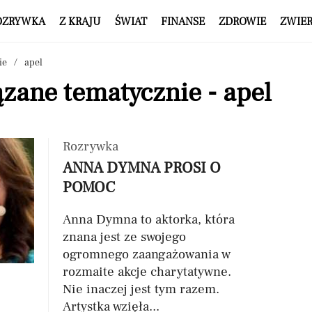
OZRYWKA
Z KRAJU
ŚWIAT
FINANSE
ZDROWIE
ZWIE
ie
apel
zane tematycznie - apel
Rozrywka
ANNA DYMNA PROSI O
POMOC
Anna Dymna to aktorka, która
znana jest ze swojego
ogromnego zaangażowania w
rozmaite akcje charytatywne.
Nie inaczej jest tym razem.
Artystka wzięła...