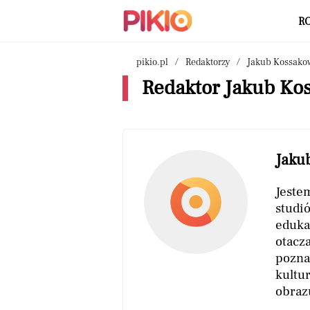
R
pikio.pl
Redaktorzy
Jakub Kossako
Redaktor Jakub Ko
Jaku
Jeste
studi
eduka
otacza
pozna
kultur
obraz