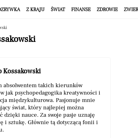
OZRYWKA
Z KRAJU
ŚWIAT
FINANSE
ZDROWIE
ZWIE
wski
ssakowski
b Kossakowski
m absolwentem takich kierunków
ów jak psychopedagogika kreatywności i
cja międzykulturowa. Pasjonuje mnie
jący świat, który najlepiej można
ć dzięki nauce. Za swoje pasje uznaję
ę i sztukę. Głównie tą dotyczącą fonii i
u.