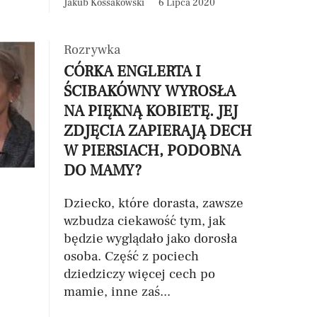
Jakub Kossakowski
6 Lipca 2020
Rozrywka
CÓRKA ENGLERTA I
ŚCIBAKÓWNY WYROSŁA
NA PIĘKNĄ KOBIETĘ. JEJ
ZDJĘCIA ZAPIERAJĄ DECH
W PIERSIACH, PODOBNA
DO MAMY?
Dziecko, które dorasta, zawsze
wzbudza ciekawość tym, jak
będzie wyglądało jako dorosła
osoba. Część z pociech
dziedziczy więcej cech po
mamie, inne zaś...