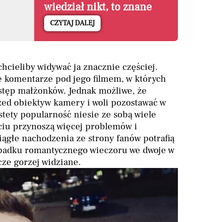
wiedział nikt, to znane
nazwisko
CZYTAJ DALEJ
chcieliby widywać ja znacznie częściej.
 komentarze pod jego filmem, w których
ystęp małżonków. Jednak możliwe, że
rzed obiektyw kamery i woli pozostawać w
tety popularność niesie ze sobą wiele
ciu przynoszą więcej problemów i
iągłe nachodzenia ze strony fanów potrafią
ypadku romantycznego wieczoru we dwoje w
cze gorzej widziane.