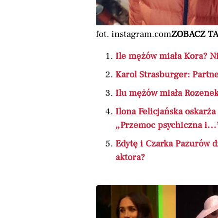
fot. instagram.com
ZOBACZ TA
Ile mężów miała Kora? Ni
Karol Strasburger: Partn
Ilu mężów miała Rozenek
Ilona Felicjańska oskarż
„Przemoc psychiczna i…
Edytę i Czarka Pazurów dz
aktora?