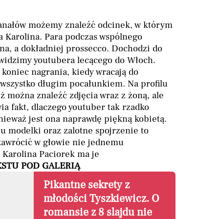
kanałów możemy znaleźć odcinek, w którym
a Karolina. Para podczas wspólnego
na, a dokładniej prossecco. Dochodzi do
e widzimy youtubera lecącego do Włoch.
koniec nagrania, kiedy wracają do
 wszystko długim pocałunkiem. Na profilu
ż można znaleźć zdjęcia wraz z żoną, ale
ia fakt, dlaczego youtuber tak rzadko
nieważ jest ona naprawdę piękną kobietą.
 u modelki oraz zalotne spojrzenie to
 zawrócić w głowie nie jednemu
e Karolina Paciorek ma je
KSTU POD GALERIĄ
Pikantne sekrety z
młodości Tyszkiewicz. O
romansie z 8 slajdu nie