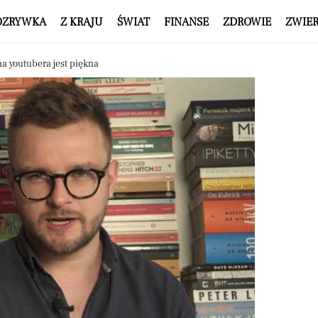
OZRYWKA
Z KRAJU
ŚWIAT
FINANSE
ZDROWIE
ZWIE
na youtubera jest piękna