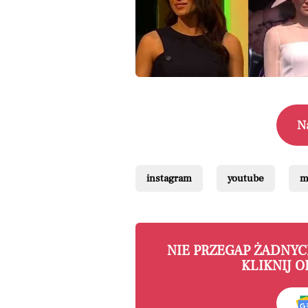
N
instagram
youtube
m
NIE PRZEGAP ŻADNY
KLIKNIJ O