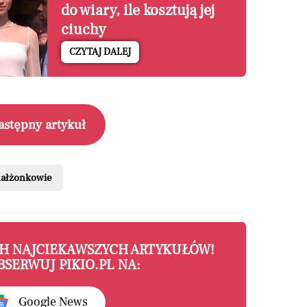
do wiary, ile kosztują jej
ciuchy
CZYTAJ DALEJ
astępny artykuł
ałżonkowie
CH NAJCIEKAWSZYCH ARTYKUŁÓW!
BSERWUJ PIKIO.PL NA:
Google News