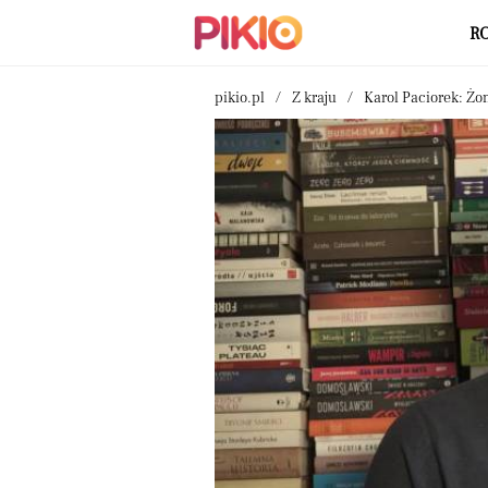
R
pikio.pl
Z kraju
Karol Paciorek: Żo