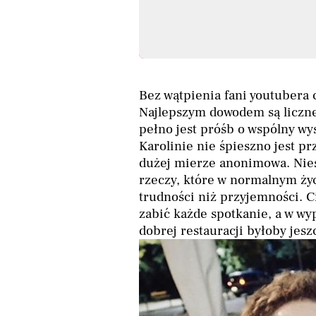
Bez wątpienia fani youtubera 
Najlepszym dowodem są liczne
pełno jest próśb o wspólny w
Karolinie nie śpieszno jest p
dużej mierze anonimowa. Nies
rzeczy, które w normalnym ży
trudności niż przyjemności. C
zabić każde spotkanie, a w w
dobrej restauracji byłoby jesz