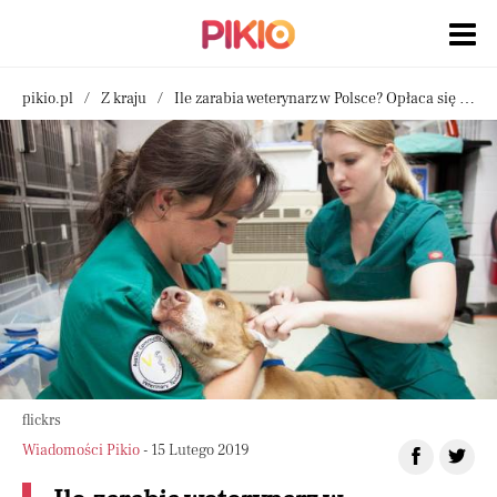
pikio.pl
Z kraju
Ile zarabia weterynarz w Polsce? Opłaca się pracować w ZOO?
flickrs
Wiadomości Pikio
- 15 Lutego 2019