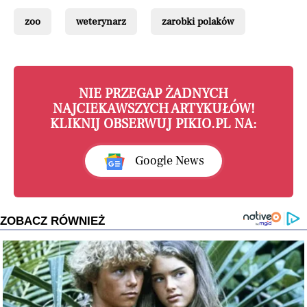
zoo
weterynarz
zarobki polaków
NIE PRZEGAP ŻADNYCH
NAJCIEKAWSZYCH ARTYKUŁÓW!
KLIKNIJ OBSERWUJ PIKIO.PL NA:
Google News
ZOBACZ RÓWNIEŻ