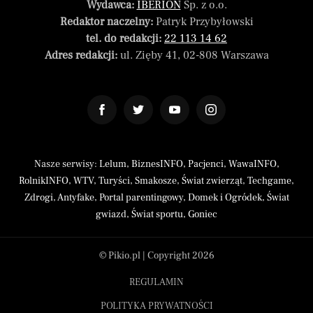
Wydawca:
IBERION
Sp. z o.o.
Redaktor naczelny:
Patryk Przybyłowski
tel. do redakcji:
22 113 14 62
Adres redakcji:
ul. Zięby 41, 02-808 Warszawa
Nasze serwisy:
Lelum
,
BiznesINFO
,
Pacjenci
,
WawaINFO
,
RolnikINFO
,
WTV
,
Turyści
,
Smakosze
,
Świat zwierząt
,
Techgame
,
Zdrogi
,
Antyfake
,
Portal parentingowy
,
Domek i Ogródek
,
Świat
gwiazd
,
Świat sportu
,
Goniec
© Pikio.pl | Copyright 2026
REGULAMIN
POLITYKA PRYWATNOŚCI