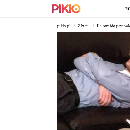
R
pikio.pl
Z kraju
Ile zarabia psycho