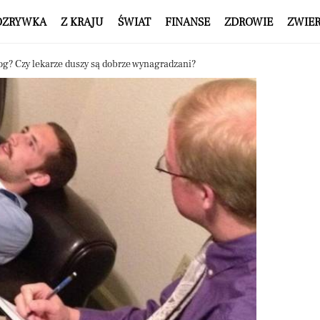
OZRYWKA
Z KRAJU
ŚWIAT
FINANSE
ZDROWIE
ZWIE
log? Czy lekarze duszy są dobrze wynagradzani?