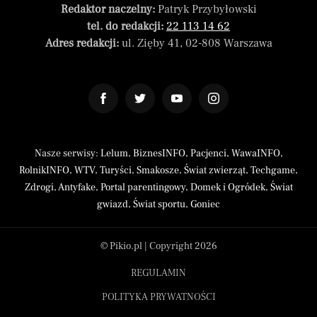
Redaktor naczelny:
Patryk Przybyłowski
tel. do redakcji:
22 113 14 62
Adres redakcji:
ul. Zięby 41, 02-808 Warszawa
Nasze serwisy:
Lelum
,
BiznesINFO
,
Pacjenci
,
WawaINFO
,
RolnikINFO
,
WTV
,
Turyści
,
Smakosze
,
Świat zwierząt
,
Techgame
,
Zdrogi
,
Antyfake
,
Portal parentingowy
,
Domek i Ogródek
,
Świat
gwiazd
,
Świat sportu
,
Goniec
© Pikio.pl | Copyright 2026
REGULAMIN
POLITYKA PRYWATNOŚCI