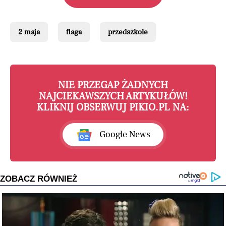
2 maja
flaga
przedszkole
NIE PRZEGAP ŻADNYCH
NAJCIEKAWSZYCH ARTYKUŁÓW!
KLIKNIJ OBSERWUJ PIKIO.PL NA:
Google News
ZOBACZ RÓWNIEŻ