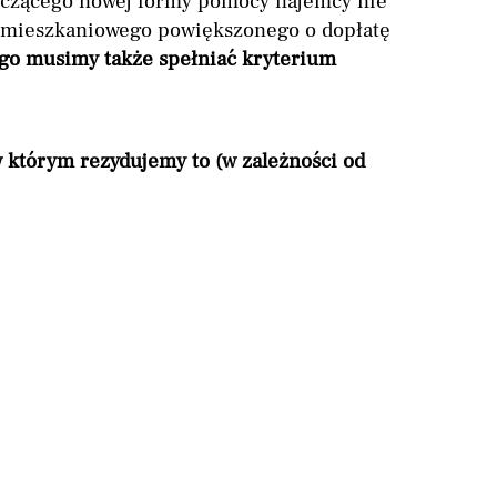
yczącego nowej formy pomocy najemcy nie
u mieszkaniowego powiększonego o dopłatę
ego musimy także spełniać kryterium
w którym rezydujemy to (w zależności od