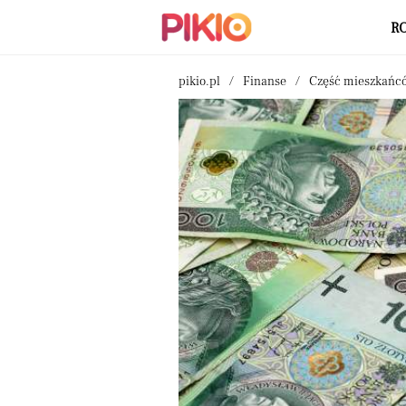
R
pikio.pl
Finanse
Część mieszkańcó