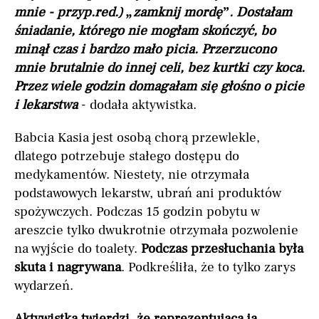
mnie - przyp.red.) „zamknij mordę”. Dostałam
śniadanie, którego nie mogłam skończyć, bo
minął czas i bardzo mało picia. Przerzucono
mnie brutalnie do innej celi, bez kurtki czy koca.
Przez wiele godzin domagałam się głośno o picie
i lekarstwa
- dodała aktywistka.
Babcia Kasia jest osobą chorą przewlekle,
dlatego potrzebuje stałego dostępu do
medykamentów. Niestety, nie otrzymała
podstawowych lekarstw, ubrań ani produktów
spożywczych. Podczas 15 godzin pobytu w
areszcie tylko dwukrotnie otrzymała pozwolenie
na wyjście do toalety.
Podczas przesłuchania była
skuta i nagrywana
. Podkreśliła, że to tylko zarys
wydarzeń.
Aktywistka twierdzi, że reprezentująca ją