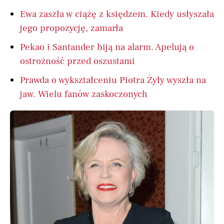
Ewa zaszła w ciążę z księdzem. Kiedy usłyszała
jego propozycję, zamarła
Pekao i Santander biją na alarm. Apelują o
ostrożność przed oszustami
Prawda o wykształceniu Piotra Żyły wyszła na
jaw. Wielu fanów zaskoczonych