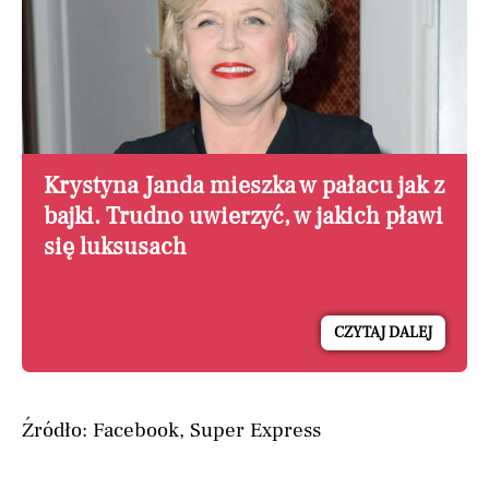
Krystyna Janda mieszka w pałacu jak z
bajki. Trudno uwierzyć, w jakich pławi
się luksusach
CZYTAJ DALEJ
Źródło: Facebook, Super Express