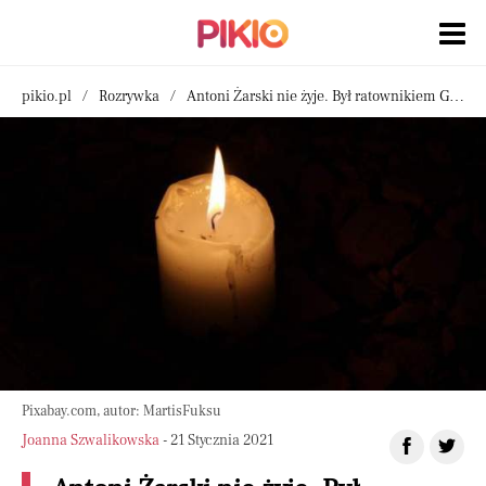
pikio.pl
Rozrywka
Antoni Żarski nie żyje. Był ratownikiem GOPR oraz inicjatorem budowy stacji narciarskiej Jaworzyna Krynicka
Pixabay.com, autor: MartisFuksu
Joanna Szwalikowska
- 21 Stycznia 2021