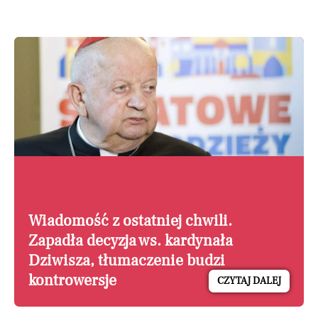
Wiadomość z ostatniej chwili.
Zapadła decyzja ws. kardynała
Dziwisza, tłumaczenie budzi
kontrowersje
CZYTAJ DALEJ