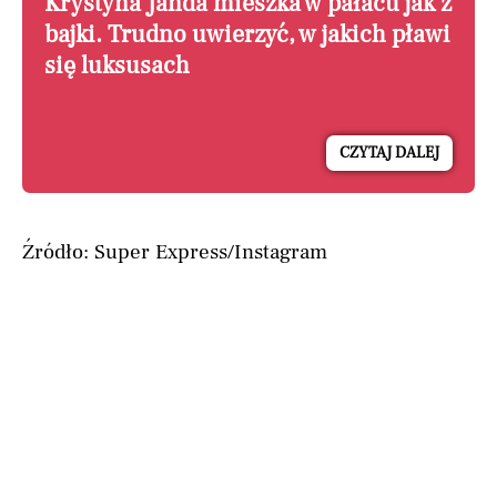
Krystyna Janda mieszka w pałacu jak z
bajki. Trudno uwierzyć, w jakich pławi
się luksusach
CZYTAJ DALEJ
Źródło: Super Express/Instagram