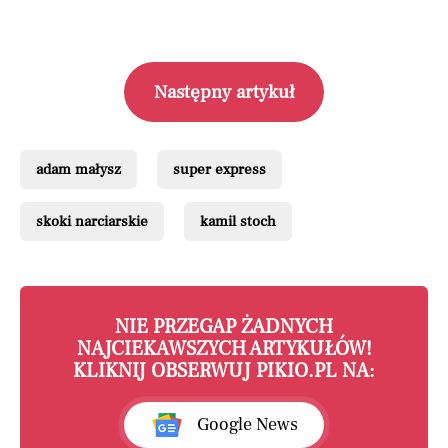
Następny artykuł
adam małysz
super express
skoki narciarskie
kamil stoch
NIE PRZEGAP ŻADNYCH
NAJCIEKAWSZYCH ARTYKUŁÓW!
KLIKNIJ OBSERWUJ PIKIO.PL NA:
Google News