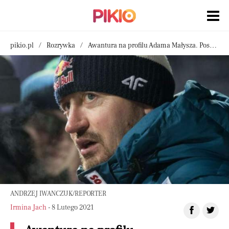
pikio.pl
Rozrywka
Awantura na profilu Adama Małysza. Poszło o polskich skoczków
ANDRZEJ IWANCZUK/REPORTER
Irmina Jach
- 8 Lutego 2021