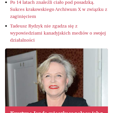
Po 14 latach znaleźli ciało pod posadzką.
Sukces krakowskiego Archiwum X w związku z
zaginięciem
Tadeusz Rydzyk nie zgadza się z
wypowiedziami kanadyjskich mediów o swojej
działalności