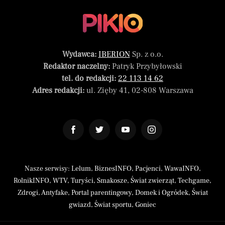
Wydawca:
IBERION
Sp. z o.o.
Redaktor naczelny:
Patryk Przybyłowski
tel. do redakcji:
22 113 14 62
Adres redakcji:
ul. Zięby 41, 02-808 Warszawa
Nasze serwisy:
Lelum
,
BiznesINFO
,
Pacjenci
,
WawaINFO
,
RolnikINFO
,
WTV
,
Turyści
,
Smakosze
,
Świat zwierząt
,
Techgame
,
Zdrogi
,
Antyfake
,
Portal parentingowy
,
Domek i Ogródek
,
Świat
gwiazd
,
Świat sportu
,
Goniec