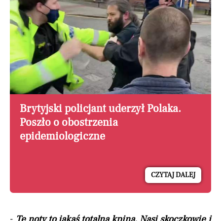
Brytyjski policjant uderzył Polaka.
Poszło o obostrzenia
epidemiologiczne
CZYTAJ DALEJ
-
Te noty to jakaś totalna kpina. Nasi skoczkowie i