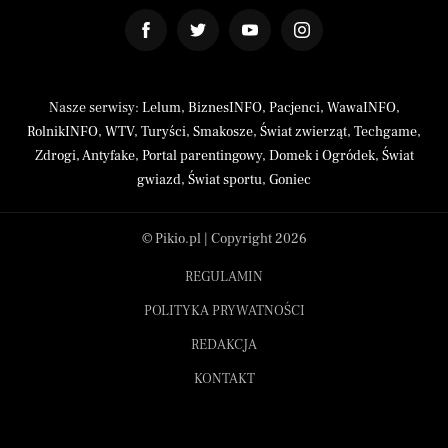
Nasze serwisy:
Lelum
,
BiznesINFO
,
Pacjenci
,
WawaINFO
,
RolnikINFO
,
WTV
,
Turyści
,
Smakosze
,
Świat zwierząt
,
Techgame
,
Zdrogi
,
Antyfake
,
Portal parentingowy
,
Domek i Ogródek
,
Świat
gwiazd
,
Świat sportu
,
Goniec
© Pikio.pl | Copyright 2026
REGULAMIN
POLITYKA PRYWATNOŚCI
REDAKCJA
KONTAKT