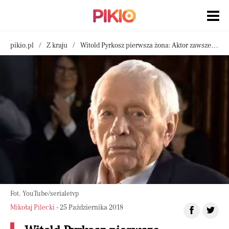
pikio.pl
Z kraju
Witold Pyrkosz pierwsza żona: Aktor zawsze o niej milczał. Dlaczego?
Fot. YouTube/serialetvp
Mikołaj Pilecki
- 25 Października 2018