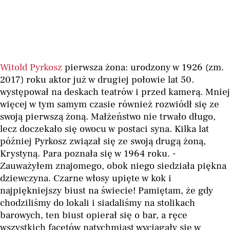
Witold Pyrkosz
pierwsza żona: urodzony w 1926 (zm.
2017) roku aktor już w drugiej połowie lat 50.
występował na deskach teatrów i przed kamerą. Mniej
więcej w tym samym czasie również rozwiódł się ze
swoją pierwszą żoną. Małżeństwo nie trwało długo,
lecz doczekało się owocu w postaci syna. Kilka lat
później Pyrkosz związał się ze swoją drugą żoną,
Krystyną. Para poznała się w 1964 roku. -
Zauważyłem znajomego, obok niego siedziała piękna
dziewczyna. Czarne włosy upięte w kok i
najpiękniejszy biust na świecie! Pamiętam, że gdy
chodziliśmy do lokali i siadaliśmy na stolikach
barowych, ten biust opierał się o bar, a ręce
wszystkich facetów natychmiast wyciągały się w