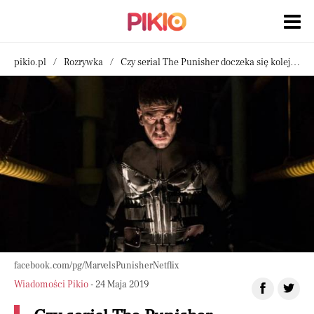
pikio.pl
Rozrywka
Czy serial The Punisher doczeka się kolejnego sezonu? Fani nie będą zachwyceni
facebook.com/pg/MarvelsPunisherNetflix
Wiadomości Pikio
- 24 Maja 2019