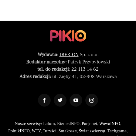
Wydawca:
IBERION
Sp. z o.o.
Redaktor naczelny:
Patryk Przybyłowski
tel. do redakcji:
22 113 14 62
Adres redakcji:
ul. Zięby 41, 02-808 Warszawa
Nasze serwisy:
Lelum
,
BiznesINFO
,
Pacjenci
,
WawaINFO
,
RolnikINFO
,
WTV
,
Turyści
,
Smakosze
,
Świat zwierząt
,
Techgame
,