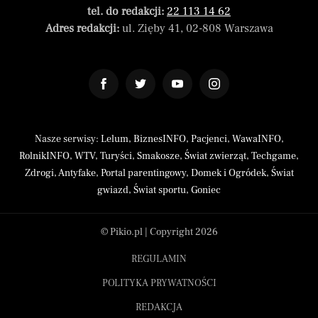
tel. do redakcji:
22 113 14 62
Adres redakcji:
ul. Zięby 41, 02-808 Warszawa
Nasze serwisy:
Lelum
,
BiznesINFO
,
Pacjenci
,
WawaINFO
,
RolnikINFO
,
WTV
,
Turyści
,
Smakosze
,
Świat zwierząt
,
Techgame
,
Zdrogi
,
Antyfake
,
Portal parentingowy
,
Domek i Ogródek
,
Świat
gwiazd
,
Świat sportu
,
Goniec
© Pikio.pl | Copyright 2026
REGULAMIN
POLITYKA PRYWATNOŚCI
REDAKCJA