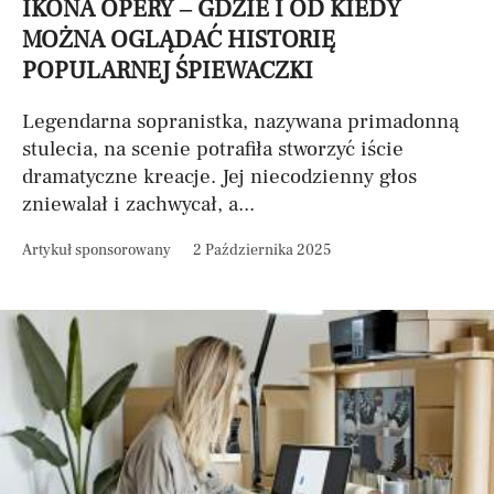
IKONA OPERY – GDZIE I OD KIEDY
MOŻNA OGLĄDAĆ HISTORIĘ
POPULARNEJ ŚPIEWACZKI
Legendarna sopranistka, nazywana primadonną
stulecia, na scenie potrafiła stworzyć iście
dramatyczne kreacje. Jej niecodzienny głos
zniewalał i zachwycał, a...
Artykuł sponsorowany
2 Października 2025