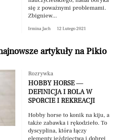
nauczycielskiego, nadal boryka
się z poważnymi problemami.
Zbigniew...
Irmina Jach
12 Lutego 2021
 najnowsze artykuły na Pikio
Rozrywka
HOBBY HORSE —
DEFINICJA I ROLA W
SPORCIE I REKREACJI
Hobby horse to konik na kiju, a
także zabawka i rękodzieło. To
dyscyplina, która łączy
elementy jeździectwa i dobrej