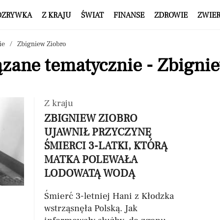
OZRYWKA
Z KRAJU
ŚWIAT
FINANSE
ZDROWIE
ZWIE
ie
Zbigniew Ziobro
zane tematycznie - Zbigni
Z kraju
ZBIGNIEW ZIOBRO
UJAWNIŁ PRZYCZYNĘ
ŚMIERCI 3-LATKI, KTÓRĄ
MATKA POLEWAŁA
LODOWATĄ WODĄ
Śmierć 3-letniej Hani z Kłodzka
wstrząsnęła Polską. Jak