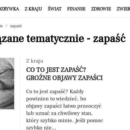
OZRYWKA
Z KRAJU
ŚWIAT
FINANSE
ZDROWIE
ZWIE
ie
zapaść
zane tematycznie - zapaść
Z kraju
CO TO JEST ZAPAŚĆ?
GROŹNE OBJAWY ZAPAŚCI
Co to jest zapaść? Każdy
powinien to wiedzieć, bo
objawy zapaści łatwo przeoczyć
lub uznać za chwilowy stan,
który szybko minie. Jeśli pomoc
szybko nie...