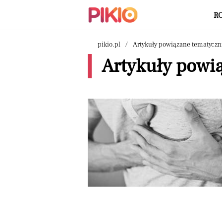
R
pikio.pl
Artykuły powiązane tematyczn
Artykuły powią