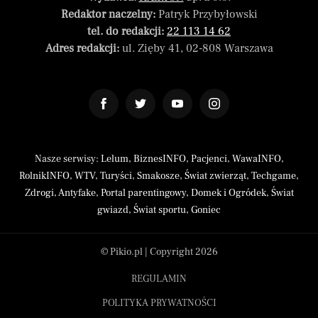
Redaktor naczelny:
Patryk Przybyłowski
tel. do redakcji:
22 113 14 62
Adres redakcji:
ul. Zięby 41, 02-808 Warszawa
Nasze serwisy:
Lelum
,
BiznesINFO
,
Pacjenci
,
WawaINFO
,
RolnikINFO
,
WTV
,
Turyści
,
Smakosze
,
Świat zwierząt
,
Techgame
,
Zdrogi
,
Antyfake
,
Portal parentingowy
,
Domek i Ogródek
,
Świat
gwiazd
,
Świat sportu
,
Goniec
© Pikio.pl | Copyright 2026
REGULAMIN
POLITYKA PRYWATNOŚCI