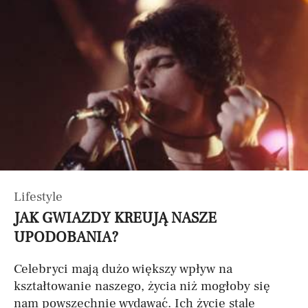
Lifestyle
JAK GWIAZDY KREUJĄ NASZE
UPODOBANIA?
Celebryci mają dużo większy wpływ na
kształtowanie naszego, życia niż mogłoby się
nam powszechnie wydawać. Ich życie stale