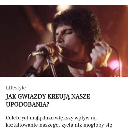
Lifestyle
JAK GWIAZDY KREUJĄ NASZE
UPODOBANIA?
Celebryci mają dużo większy wpływ na
kształtowanie naszego, życia niż mogłoby się