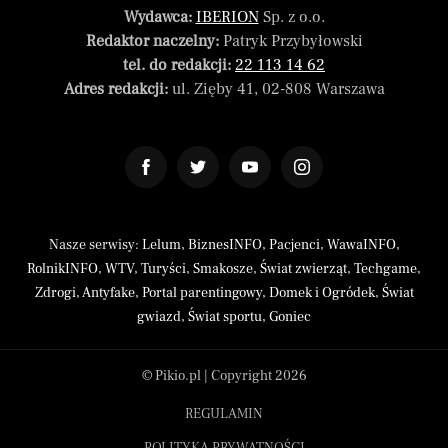
Wydawca:
IBERION
Sp. z o.o.
Redaktor naczelny:
Patryk Przybyłowski
tel. do redakcji:
22 113 14 62
Adres redakcji:
ul. Zięby 41, 02-808 Warszawa
Nasze serwisy:
Lelum
,
BiznesINFO
,
Pacjenci
,
WawaINFO
,
RolnikINFO
,
WTV
,
Turyści
,
Smakosze
,
Świat zwierząt
,
Techgame
,
Zdrogi
,
Antyfake
,
Portal parentingowy
,
Domek i Ogródek
,
Świat
gwiazd
,
Świat sportu
,
Goniec
© Pikio.pl | Copyright 2026
REGULAMIN