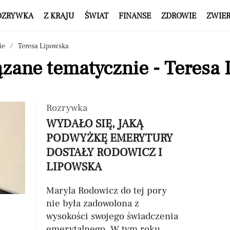
OZRYWKA
Z KRAJU
ŚWIAT
FINANSE
ZDROWIE
ZWIE
ie
Teresa Lipowska
ązane tematycznie - Teresa
Rozrywka
WYDAŁO SIĘ, JAKĄ
PODWYŻKĘ EMERYTURY
DOSTAŁY RODOWICZ I
LIPOWSKA
Maryla Rodowicz do tej pory
nie była zadowolona z
wysokości swojego świadczenia
emerytalnego. W tym roku