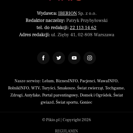
Wydawca:
IBERION
Sp. z o.o.
Redaktor naczelny:
Patryk Przybyłowski
tel. do redakcji:
22 113 14 62
Adres redakcji:
ul. Zięby 41, 02-808 Warszawa
Nasze serwisy:
Lelum
,
BiznesINFO
,
Pacjenci
,
WawaINFO
,
RolnikINFO
,
WTV
,
Turyści
,
Smakosze
,
Świat zwierząt
,
Techgame
,
Zdrogi
,
Antyfake
,
Portal parentingowy
,
Domek i Ogródek
,
Świat
gwiazd
,
Świat sportu
,
Goniec
© Pikio.pl | Copyright 2026
REGULAMIN