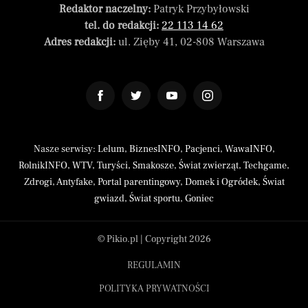
Redaktor naczelny:
Patryk Przybyłowski
tel. do redakcji:
22 113 14 62
Adres redakcji:
ul. Zięby 41, 02-808 Warszawa
Nasze serwisy:
Lelum
,
BiznesINFO
,
Pacjenci
,
WawaINFO
,
RolnikINFO
,
WTV
,
Turyści
,
Smakosze
,
Świat zwierząt
,
Techgame
,
Zdrogi
,
Antyfake
,
Portal parentingowy
,
Domek i Ogródek
,
Świat
gwiazd
,
Świat sportu
,
Goniec
© Pikio.pl | Copyright 2026
REGULAMIN
POLITYKA PRYWATNOŚCI