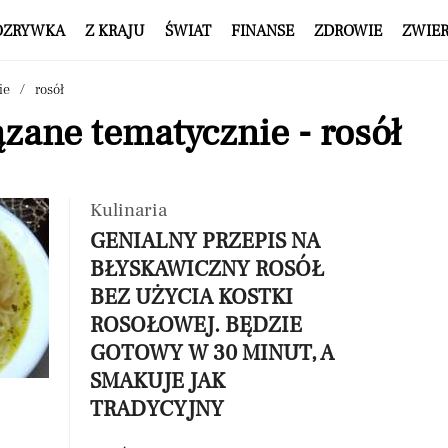
OZRYWKA
Z KRAJU
ŚWIAT
FINANSE
ZDROWIE
ZWIE
ie
rosół
zane tematycznie - rosół
Kulinaria
GENIALNY PRZEPIS NA
BŁYSKAWICZNY ROSÓŁ
BEZ UŻYCIA KOSTKI
ROSOŁOWEJ. BĘDZIE
GOTOWY W 30 MINUT, A
SMAKUJE JAK
TRADYCYJNY