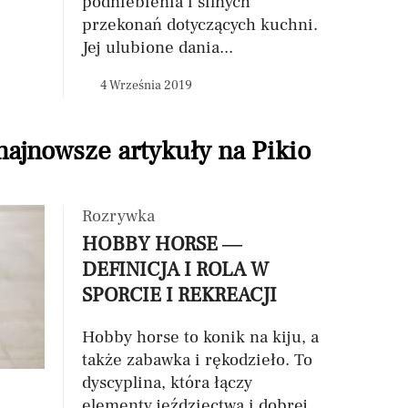
podniebienia i silnych
przekonań dotyczących kuchni.
Jej ulubione dania...
4 Września 2019
 najnowsze artykuły na Pikio
Rozrywka
HOBBY HORSE —
DEFINICJA I ROLA W
SPORCIE I REKREACJI
Hobby horse to konik na kiju, a
także zabawka i rękodzieło. To
dyscyplina, która łączy
elementy jeździectwa i dobrej