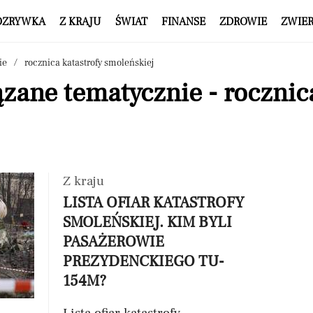
OZRYWKA
Z KRAJU
ŚWIAT
FINANSE
ZDROWIE
ZWIE
ie
rocznica katastrofy smoleńskiej
zane tematycznie - rocznica
Z kraju
LISTA OFIAR KATASTROFY
SMOLEŃSKIEJ. KIM BYLI
PASAŻEROWIE
PREZYDENCKIEGO TU-
154M?