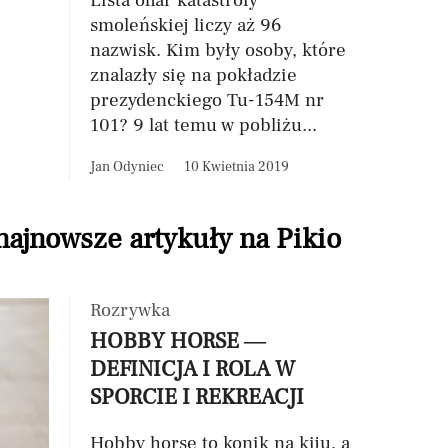
Lista ofiar katastrofy
smoleńskiej liczy aż 96
nazwisk. Kim były osoby, które
znalazły się na pokładzie
prezydenckiego Tu-154M nr
101? 9 lat temu w pobliżu...
Jan Odyniec
10 Kwietnia 2019
 najnowsze artykuły na Pikio
Rozrywka
HOBBY HORSE —
DEFINICJA I ROLA W
SPORCIE I REKREACJI
Hobby horse to konik na kiju, a