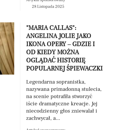
Artykuł sponsorowany
28 Listopada 2025
"MARIA CALLAS":
ANGELINA JOLIE JAKO
IKONA OPERY – GDZIE I
OD KIEDY MOŻNA
OGLĄDAĆ HISTORIĘ
POPULARNEJ ŚPIEWACZKI
Legendarna sopranistka,
nazywana primadonną stulecia,
na scenie potrafiła stworzyć
iście dramatyczne kreacje. Jej
niecodzienny głos zniewalał i
zachwycał, a...