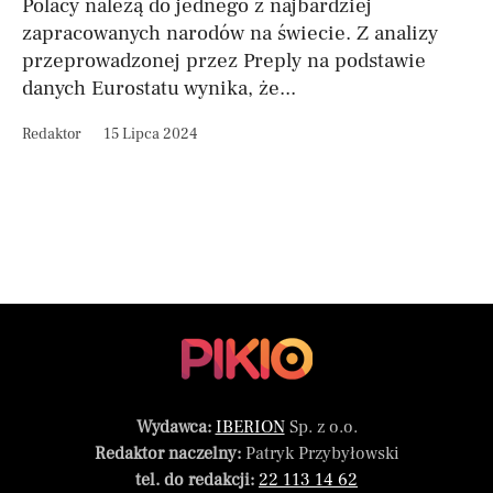
Polacy należą do jednego z najbardziej
zapracowanych narodów na świecie. Z analizy
przeprowadzonej przez Preply na podstawie
danych Eurostatu wynika, że...
Redaktor
15 Lipca 2024
Wydawca:
IBERION
Sp. z o.o.
Redaktor naczelny:
Patryk Przybyłowski
tel. do redakcji:
22 113 14 62