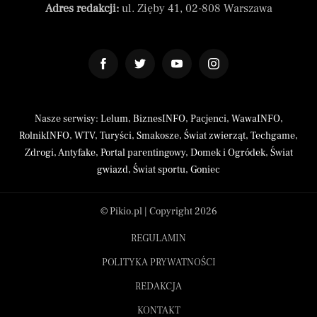
Adres redakcji:
ul. Zięby 41, 02-808 Warszawa
Nasze serwisy:
Lelum
,
BiznesINFO
,
Pacjenci
,
WawaINFO
,
RolnikINFO
,
WTV
,
Turyści
,
Smakosze
,
Świat zwierząt
,
Techgame
,
Zdrogi
,
Antyfake
,
Portal parentingowy
,
Domek i Ogródek
,
Świat
gwiazd
,
Świat sportu
,
Goniec
© Pikio.pl | Copyright 2026
REGULAMIN
POLITYKA PRYWATNOŚCI
REDAKCJA
KONTAKT