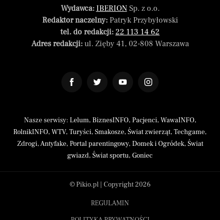
Wydawca:
IBERION
Sp. z o.o.
Redaktor naczelny:
Patryk Przybyłowski
tel. do redakcji:
22 113 14 62
Adres redakcji:
ul. Zięby 41, 02-808 Warszawa
Nasze serwisy:
Lelum
,
BiznesINFO
,
Pacjenci
,
WawaINFO
,
RolnikINFO
,
WTV
,
Turyści
,
Smakosze
,
Świat zwierząt
,
Techgame
,
Zdrogi
,
Antyfake
,
Portal parentingowy
,
Domek i Ogródek
,
Świat
gwiazd
,
Świat sportu
,
Goniec
© Pikio.pl | Copyright 2026
REGULAMIN