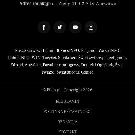
Adres redakcji:
ul. Zięby 41, 02-808 Warszawa
Nasze serwisy:
Lelum
,
BiznesINFO
,
Pacjenci
,
WawaINFO
,
RolnikINFO
,
WTV
,
Turyści
,
Smakosze
,
Świat zwierząt
,
Techgame
,
Zdrogi
,
Antyfake
,
Portal parentingowy
,
Domek i Ogródek
,
Świat
gwiazd
,
Świat sportu
,
Goniec
© Pikio.pl | Copyright 2026
REGULAMIN
POLITYKA PRYWATNOŚCI
REDAKCJA
KONTAKT