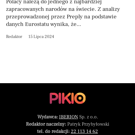
Polacy należą do jednego z najbardziej
zapracowanych narodów na świecie. Z analizy
przeprowadzonej przez Preply na podstawie
danych Eurostatu wynika, że...
Redaktor
15 Lipca 2024
Wydawca:
IBERION
Sp. z o.o.
Redaktor naczelny:
Patryk Przybyłowski
tel. do redakcji:
22 113 14 62