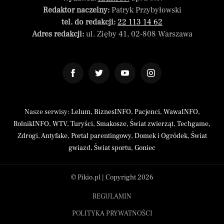
Redaktor naczelny:
Patryk Przybyłowski
tel. do redakcji:
22 113 14 62
Adres redakcji:
ul. Zięby 41, 02-808 Warszawa
Nasze serwisy:
Lelum
,
BiznesINFO
,
Pacjenci
,
WawaINFO
,
RolnikINFO
,
WTV
,
Turyści
,
Smakosze
,
Świat zwierząt
,
Techgame
,
Zdrogi
,
Antyfake
,
Portal parentingowy
,
Domek i Ogródek
,
Świat
gwiazd
,
Świat sportu
,
Goniec
© Pikio.pl | Copyright 2026
REGULAMIN
POLITYKA PRYWATNOŚCI