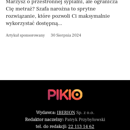
Marzysz o przestronnej sypialni, ale ogranicza
Cię metraż? Szafa narożna to sprytne
rozwiązanie, które pozwoli Ci maksymalnie
wykorzystać dostępną...
Artykuł sponsorowany
30 Sierpnia 2024
Wydawca:
IBERION
Sp. z o.o.
Redaktor naczelny:
Patryk Przybyłowski
tel. do redakcji:
22 113 14 62