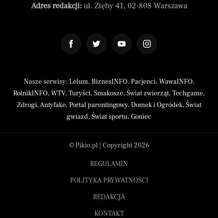
Adres redakcji:
ul. Zięby 41, 02-808 Warszawa
Nasze serwisy:
Lelum
,
BiznesINFO
,
Pacjenci
,
WawaINFO
,
RolnikINFO
,
WTV
,
Turyści
,
Smakosze
,
Świat zwierząt
,
Techgame
,
Zdrogi
,
Antyfake
,
Portal parentingowy
,
Domek i Ogródek
,
Świat
gwiazd
,
Świat sportu
,
Goniec
© Pikio.pl | Copyright 2026
REGULAMIN
POLITYKA PRYWATNOŚCI
REDAKCJA
KONTAKT