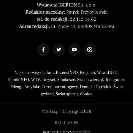
Wydawca:
IBERION
Sp. z o.o.
Redaktor naczelny:
Patryk Przybyłowski
tel. do redakcji:
22 113 14 62
Adres redakcji:
ul. Zięby 41, 02-808 Warszawa
Nasze serwisy:
Lelum
,
BiznesINFO
,
Pacjenci
,
WawaINFO
,
RolnikINFO
,
WTV
,
Turyści
,
Smakosze
,
Świat zwierząt
,
Techgame
,
Zdrogi
,
Antyfake
,
Portal parentingowy
,
Domek i Ogródek
,
Świat
gwiazd
,
Świat sportu
,
Goniec
© Pikio.pl | Copyright 2026
REGULAMIN