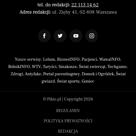
tel. do redakcji:
22 113 14 62
Adres redakcji:
ul. Zięby 41, 02-808 Warszawa
Nasze serwisy:
Lelum
,
BiznesINFO
,
Pacjenci
,
WawaINFO
,
RolnikINFO
,
WTV
,
Turyści
,
Smakosze
,
Świat zwierząt
,
Techgame
,
Zdrogi
,
Antyfake
,
Portal parentingowy
,
Domek i Ogródek
,
Świat
gwiazd
,
Świat sportu
,
Goniec
© Pikio.pl | Copyright 2026
REGULAMIN
POLITYKA PRYWATNOŚCI
REDAKCJA