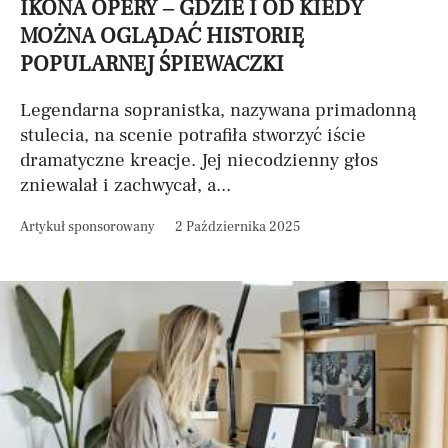
IKONA OPERY – GDZIE I OD KIEDY
MOŻNA OGLĄDAĆ HISTORIĘ
POPULARNEJ ŚPIEWACZKI
Legendarna sopranistka, nazywana primadonną
stulecia, na scenie potrafiła stworzyć iście
dramatyczne kreacje. Jej niecodzienny głos
zniewalał i zachwycał, a...
Artykuł sponsorowany
2 Października 2025