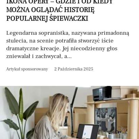
IKONA OPERY – GDZIE I OD KIEDY
MOŻNA OGLĄDAĆ HISTORIĘ
POPULARNEJ ŚPIEWACZKI
Legendarna sopranistka, nazywana primadonną
stulecia, na scenie potrafiła stworzyć iście
dramatyczne kreacje. Jej niecodzienny głos
zniewalał i zachwycał, a...
Artykuł sponsorowany
2 Października 2025