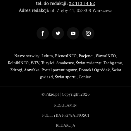
tel. do redakcji:
22 113 14 62
Adres redakcji:
ul. Zięby 41, 02-808 Warszawa
Nasze serwisy:
Lelum
,
BiznesINFO
,
Pacjenci
,
WawaINFO
,
RolnikINFO
,
WTV
,
Turyści
,
Smakosze
,
Świat zwierząt
,
Techgame
,
Zdrogi
,
Antyfake
,
Portal parentingowy
,
Domek i Ogródek
,
Świat
gwiazd
,
Świat sportu
,
Goniec
© Pikio.pl | Copyright 2026
REGULAMIN
POLITYKA PRYWATNOŚCI
REDAKCJA