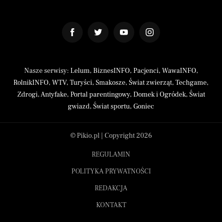
Nasze serwisy:
Lelum
,
BiznesINFO
,
Pacjenci
,
WawaINFO
,
RolnikINFO
,
WTV
,
Turyści
,
Smakosze
,
Świat zwierząt
,
Techgame
,
Zdrogi
,
Antyfake
,
Portal parentingowy
,
Domek i Ogródek
,
Świat
gwiazd
,
Świat sportu
,
Goniec
© Pikio.pl | Copyright 2026
REGULAMIN
POLITYKA PRYWATNOŚCI
REDAKCJA
KONTAKT