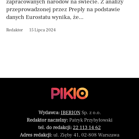
zapracowanych narodów na świecie. Z analizy
przeprowadzonej przez Preply na podstawie
danych Eurostatu wynika, że...
Redaktor
15 Lipca 2024
Wydawca:
IBERION
Sp. z o.o.
Redaktor naczelny:
Patryk Przybyłowski
tel. do redakcji:
22 113 14 62
Adres redakcji:
ul. Zięby 41, 02-808 Warszawa